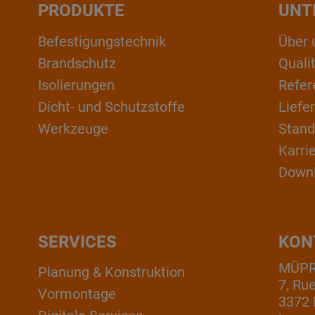
PRODUKTE
UNT
Befestigungstechnik
Über 
Brandschutz
Qual
Isolierungen
Refer
Dicht- und Schutzstoffe
Liefe
Werkzeuge
Stand
Karri
Down
SERVICES
KON
MÜPRO
Planung & Konstruktion
7, Ru
Vormontage
3372 