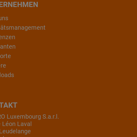
ERNEHMEN
uns
itätsmanagement
enzen
ranten
orte
ere
loads
TAKT
 Luxembourg S.a.r.l.
e Léon Laval
Leudelange