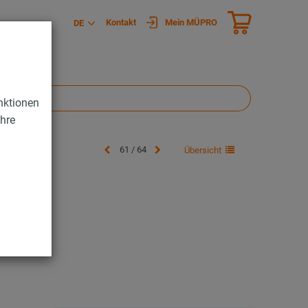
Kontakt
Mein MÜPRO
DE
nktionen
Ihre
61 / 64
Übersicht