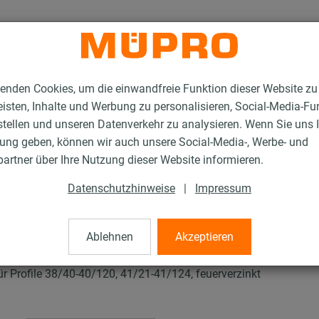
enden Cookies, um die einwandfreie Funktion dieser Website zu
isten, Inhalte und Werbung zu personalisieren, Social-Media-Fu
stellen und unseren Datenverkehr zu analysieren. Wenn Sie uns 
gung geben, können wir auch unsere Social-Media-, Werbe- und
tallationsschienen für die Lüftungsbefestigung
artner über Ihre Nutzung dieser Website informieren.
Konsolenwinkel
Datenschutzhinweise
|
Impressum
Ablehnen
Akzeptieren
 Profile 38/40-40/120, 41/21-41/124, feuerverzinkt