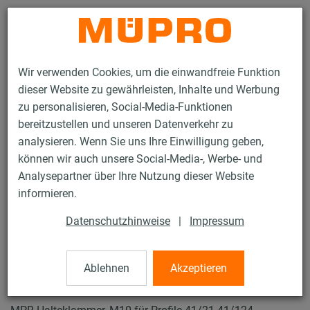
Kontakt
Wir verwenden Cookies, um die einwandfreie Funktion
dieser Website zu gewährleisten, Inhalte und Werbung
zu personalisieren, Social-Media-Funktionen
bereitzustellen und unseren Datenverkehr zu
analysieren. Wenn Sie uns Ihre Einwilligung geben,
Produkte
Befestigungstechnik
Lüftungsbefestigung
können wir auch unsere Social-Media-, Werbe- und
Installationsschienen für die Lüftungsbefestigung
Analysepartner über Ihre Nutzung dieser Website
MPR-Systemschienen (leichter bis mittlerer Lastbereich)
informieren.
MPR-Halteklammern
12 / 64
Datenschutzhinweise
|
Impressum
Ablehnen
Akzeptieren
MPR-Halteklammern