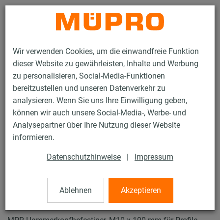
Kontakt
Wir verwenden Cookies, um die einwandfreie Funktion
dieser Website zu gewährleisten, Inhalte und Werbung
zu personalisieren, Social-Media-Funktionen
bereitzustellen und unseren Datenverkehr zu
analysieren. Wenn Sie uns Ihre Einwilligung geben,
Produkte
Befestigungstechnik
Lüftungsbefestigung
können wir auch unsere Social-Media-, Werbe- und
Installationsschienen für die Lüftungsbefestigung
Analysepartner über Ihre Nutzung dieser Website
MPR-Systemschienen (leichter bis mittlerer Lastbereich)
informieren.
MPR-Hammerkopfbefestiger
10 / 64
Datenschutzhinweise
|
Impressum
Ablehnen
Akzeptieren
MPR-Hammerkopfbefestiger