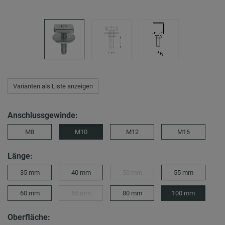
Varianten als Liste anzeigen
Anschlussgewinde:
M8
M10
M12
M16
Länge:
35 mm
40 mm
50 mm
55 mm
60 mm
65 mm
80 mm
100 mm
Oberfläche: