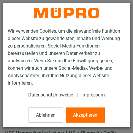
Kontakt
Wir verwenden Cookies, um die einwandfreie Funktion
dieser Website zu gewährleisten, Inhalte und Werbung
zu personalisieren, Social-Media-Funktionen
bereitzustellen und unseren Datenverkehr zu
analysieren. Wenn Sie uns Ihre Einwilligung geben,
Produkte
Befestigungstechnik
Lüftungsbefestigung
können wir auch unsere Social-Media-, Werbe- und
Installationsschienen für die Lüftungsbefestigung
Analysepartner über Ihre Nutzung dieser Website
MPR-Systemschienen (leichter bis mittlerer Lastbereich)
informieren.
MPR-Hammerkopfbefestiger
10 / 64
Datenschutzhinweise
|
Impressum
Ablehnen
Akzeptieren
MPR-Hammerkopfbefestiger