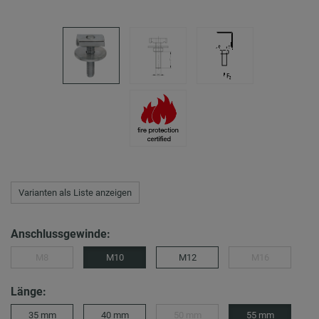
Varianten als Liste anzeigen
Anschlussgewinde:
M8
M10
M12
M16
Länge:
35 mm
40 mm
50 mm
55 mm