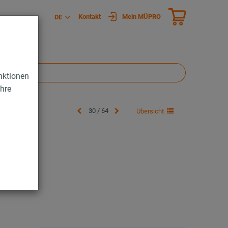
Kontakt
Mein MÜPRO
DE
nktionen
Ihre
30 / 64
Übersicht