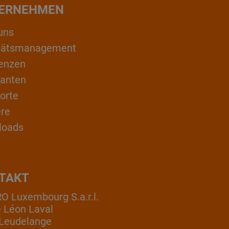
ERNEHMEN
uns
itätsmanagement
enzen
ranten
orte
ere
loads
TAKT
 Luxembourg S.a.r.l.
e Léon Laval
Leudelange