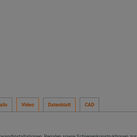
ails
Video
Datenblatt
CAD
wandinstallationen, Regalen sowie Schienenkonstruktionen zur