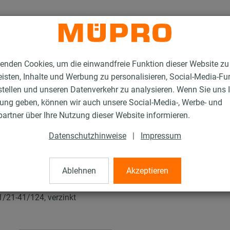
enden Cookies, um die einwandfreie Funktion dieser Website zu
isten, Inhalte und Werbung zu personalisieren, Social-Media-Fu
stellen und unseren Datenverkehr zu analysieren. Wenn Sie uns 
gung geben, können wir auch unsere Social-Media-, Werbe- und
tallationsschienen für die Lüftungsbefestigung
artner über Ihre Nutzung dieser Website informieren.
MPR-Montagewinkel 135° Typ S+
Datenschutzhinweise
|
Impressum
el 135° Typ S+
Ablehnen
Akzeptieren
1/21-41/124, verzinkt