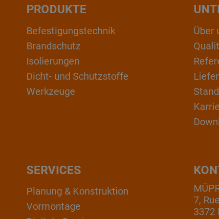
PRODUKTE
UNT
Befestigungstechnik
Über 
Brandschutz
Qual
Isolierungen
Refer
Dicht- und Schutzstoffe
Liefe
Werkzeuge
Stand
Karri
Down
SERVICES
KON
MÜPRO
Planung & Konstruktion
7, Ru
Vormontage
3372 