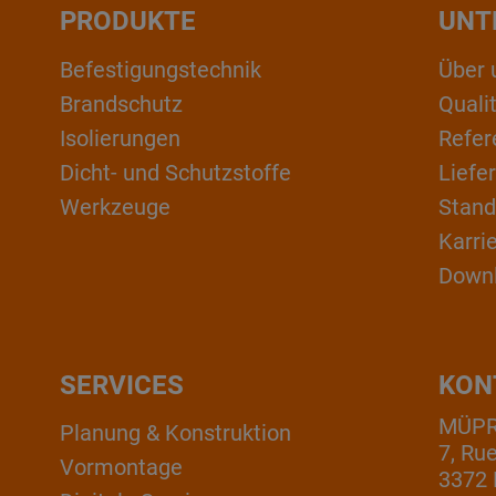
PRODUKTE
UNT
Befestigungstechnik
Über 
Brandschutz
Qual
Isolierungen
Refer
Dicht- und Schutzstoffe
Liefe
Werkzeuge
Stand
Karri
Down
SERVICES
KON
MÜPRO
Planung & Konstruktion
7, Ru
Vormontage
3372 