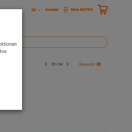
Kontakt
Mein MÜPRO
DE
nktionen
Ihre
29 / 64
Übersicht