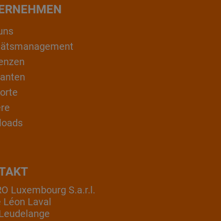
ERNEHMEN
uns
itätsmanagement
enzen
ranten
orte
ere
loads
TAKT
 Luxembourg S.a.r.l.
e Léon Laval
Leudelange