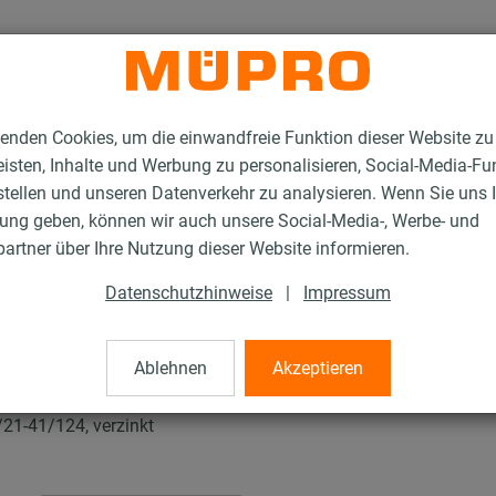
enden Cookies, um die einwandfreie Funktion dieser Website zu
isten, Inhalte und Werbung zu personalisieren, Social-Media-Fu
stellen und unseren Datenverkehr zu analysieren. Wenn Sie uns 
gung geben, können wir auch unsere Social-Media-, Werbe- und
tallationsschienen für die Lüftungsbefestigung
artner über Ihre Nutzung dieser Website informieren.
MPR-Montagewinkel 90° Typ S+
Datenschutzhinweise
|
Impressum
el 90° Typ S+
Ablehnen
Akzeptieren
/21-41/124, verzinkt