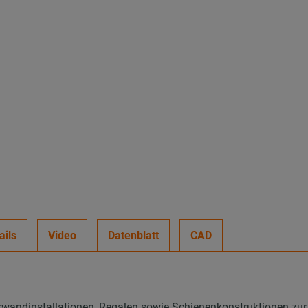
ails
Video
Datenblatt
CAD
wandinstallationen, Regalen sowie Schienenkonstruktionen zur