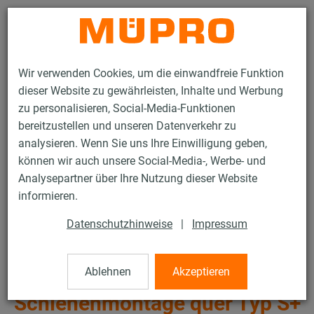
Kontakt
Wir verwenden Cookies, um die einwandfreie Funktion
dieser Website zu gewährleisten, Inhalte und Werbung
zu personalisieren, Social-Media-Funktionen
bereitzustellen und unseren Datenverkehr zu
analysieren. Wenn Sie uns Ihre Einwilligung geben,
Produkte
Befestigungstechnik
Lüftungsbefestigung
können wir auch unsere Social-Media-, Werbe- und
Installationsschienen für die Lüftungsbefestigung
Analysepartner über Ihre Nutzung dieser Website
MPR-Systemschienen (leichter bis mittlerer Lastbereich)
informieren.
MPR-Sattelflansch für Schienenmontage quer Typ S+
28 / 64
Datenschutzhinweise
|
Impressum
Ablehnen
Akzeptieren
MPR-Sattelflansch für
Schienenmontage quer Typ S+