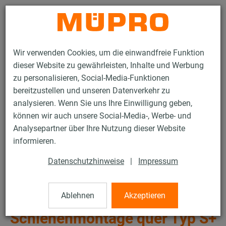
Kontakt
Wir verwenden Cookies, um die einwandfreie Funktion
dieser Website zu gewährleisten, Inhalte und Werbung
zu personalisieren, Social-Media-Funktionen
bereitzustellen und unseren Datenverkehr zu
analysieren. Wenn Sie uns Ihre Einwilligung geben,
Produkte
Befestigungstechnik
Lüftungsbefestigung
können wir auch unsere Social-Media-, Werbe- und
Installationsschienen für die Lüftungsbefestigung
Analysepartner über Ihre Nutzung dieser Website
MPR-Systemschienen (leichter bis mittlerer Lastbereich)
informieren.
MPR-Sattelflansch für Schienenmontage quer Typ S+
28 / 64
Datenschutzhinweise
|
Impressum
Ablehnen
Akzeptieren
MPR-Sattelflansch für
Schienenmontage quer Typ S+