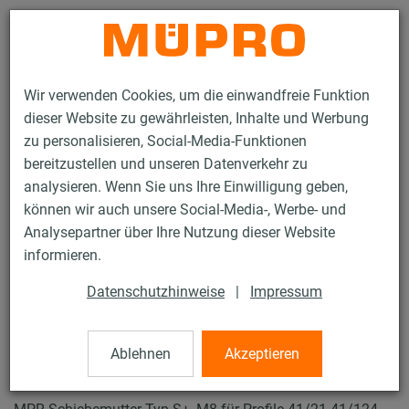
Kontakt
Wir verwenden Cookies, um die einwandfreie Funktion
dieser Website zu gewährleisten, Inhalte und Werbung
zu personalisieren, Social-Media-Funktionen
bereitzustellen und unseren Datenverkehr zu
analysieren. Wenn Sie uns Ihre Einwilligung geben,
Produkte
Befestigungstechnik
Lüftungsbefestigung
können wir auch unsere Social-Media-, Werbe- und
Installationsschienen für die Lüftungsbefestigung
Analysepartner über Ihre Nutzung dieser Website
MPR-Systemschienen (leichter bis mittlerer Lastbereich)
informieren.
MPR-Schiebemuttern Typ S+
24 / 64
Datenschutzhinweise
|
Impressum
Ablehnen
Akzeptieren
MPR-Schiebemuttern Typ S+