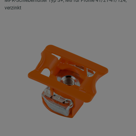
MPR-Schiebemutter Typ S+, M8 für Profile 41/21-41/124,
verzinkt