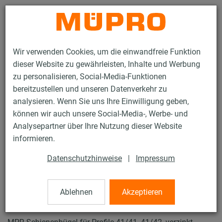
Kontakt
Wir verwenden Cookies, um die einwandfreie Funktion
dieser Website zu gewährleisten, Inhalte und Werbung
zu personalisieren, Social-Media-Funktionen
bereitzustellen und unseren Datenverkehr zu
analysieren. Wenn Sie uns Ihre Einwilligung geben,
Produkte
Befestigungstechnik
Lüftungsbefestigung
können wir auch unsere Social-Media-, Werbe- und
Installationsschienen für die Lüftungsbefestigung
Analysepartner über Ihre Nutzung dieser Website
MPR-Systemschienen (leichter bis mittlerer Lastbereich)
informieren.
MPR-Schienenbügel
21 / 64
Datenschutzhinweise
|
Impressum
Ablehnen
Akzeptieren
MPR-Schienenbügel