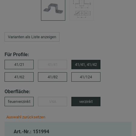
Varianten als Liste anzeigen
Für Profile:
41/21
41/41
41/41, 41/42
41/62
41/82
41/124
Oberfläche:
feuerverzinkt
V4A
verzinkt
Auswahl zurücksetzen
Art.-Nr.: 151994