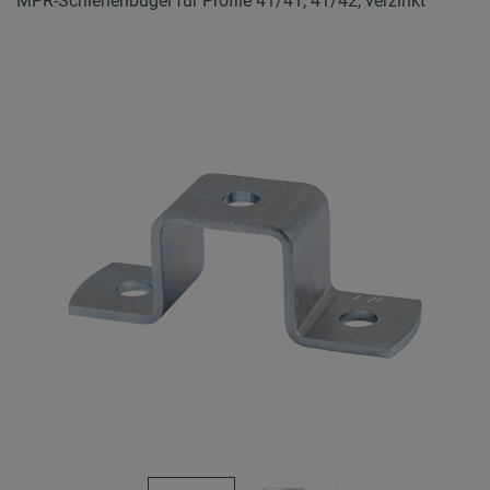
MPR-Schienenbügel für Profile 41/41, 41/42, verzinkt