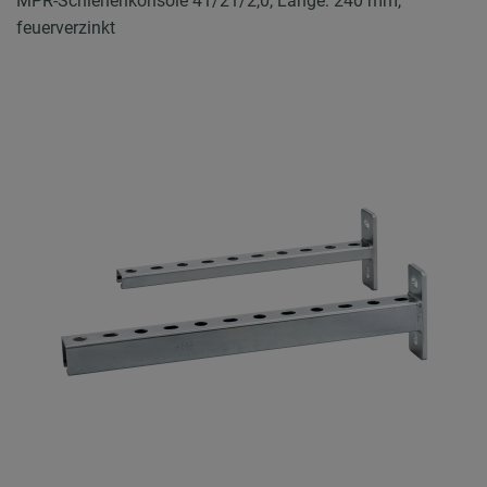
MPR-Schienenkonsole 41/21/2,0, Länge: 240 mm,
feuerverzinkt