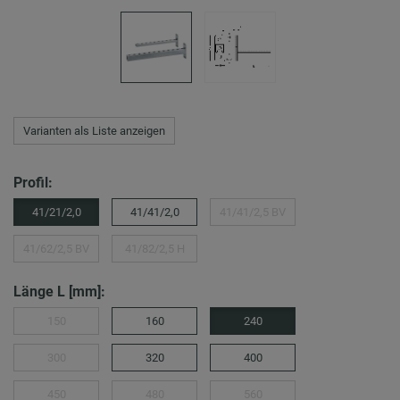
Varianten als Liste anzeigen
Profil:
41/21/2,0
41/41/2,0
41/41/2,5 BV
41/62/2,5 BV
41/82/2,5 H
Länge L [mm]:
150
160
240
300
320
400
450
480
560