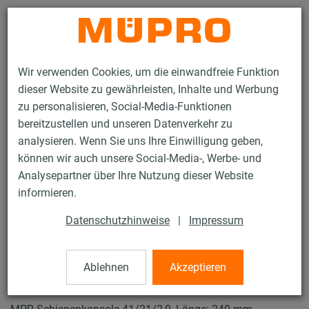
Kontakt
Wir verwenden Cookies, um die einwandfreie Funktion
dieser Website zu gewährleisten, Inhalte und Werbung
zu personalisieren, Social-Media-Funktionen
bereitzustellen und unseren Datenverkehr zu
analysieren. Wenn Sie uns Ihre Einwilligung geben,
Produkte
Befestigungstechnik
Lüftungsbefestigung
können wir auch unsere Social-Media-, Werbe- und
Installationsschienen für die Lüftungsbefestigung
Analysepartner über Ihre Nutzung dieser Website
MPR-Systemschienen (leichter bis mittlerer Lastbereich)
informieren.
MPR-Schienenkonsolen
7 / 64
Datenschutzhinweise
|
Impressum
Ablehnen
Akzeptieren
MPR-Schienenkonsolen