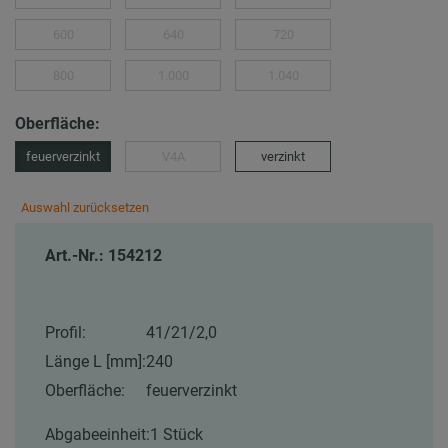
600
640
720
800
1.000
1.040
Oberfläche:
feuerverzinkt
V4A
verzinkt
Auswahl zurücksetzen
Art.-Nr.: 154212
Profil:
41/21/2,0
Länge L [mm]:
240
Oberfläche:
feuerverzinkt
Abgabeeinheit:
1 Stück