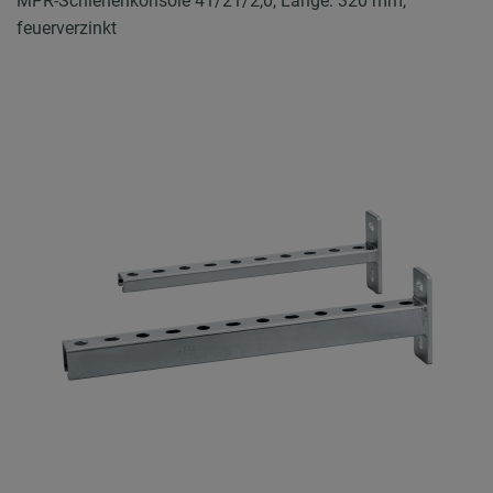
MPR-Schienenkonsole 41/21/2,0, Länge: 320 mm,
feuerverzinkt