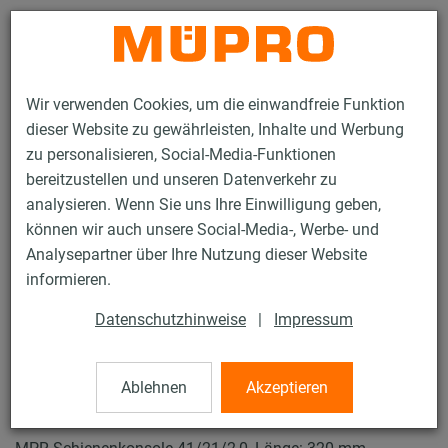
Kontakt
Wir verwenden Cookies, um die einwandfreie Funktion
dieser Website zu gewährleisten, Inhalte und Werbung
zu personalisieren, Social-Media-Funktionen
bereitzustellen und unseren Datenverkehr zu
analysieren. Wenn Sie uns Ihre Einwilligung geben,
Produkte
Befestigungstechnik
Lüftungsbefestigung
können wir auch unsere Social-Media-, Werbe- und
Installationsschienen für die Lüftungsbefestigung
Analysepartner über Ihre Nutzung dieser Website
MPR-Systemschienen (leichter bis mittlerer Lastbereich)
informieren.
MPR-Schienenkonsolen
7 / 64
Datenschutzhinweise
|
Impressum
Ablehnen
Akzeptieren
MPR-Schienenkonsolen