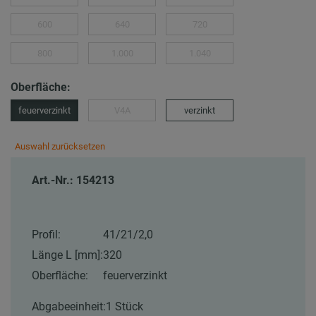
600
640
720
800
1.000
1.040
Oberfläche:
feuerverzinkt
V4A
verzinkt
Auswahl zurücksetzen
Art.-Nr.: 154213
Profil:
41/21/2,0
Länge L [mm]:
320
Oberfläche:
feuerverzinkt
Abgabeeinheit:
1 Stück