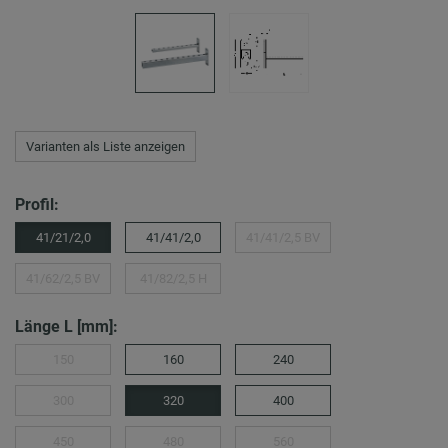
Varianten als Liste anzeigen
Profil:
41/21/2,0
41/41/2,0
41/41/2,5 BV
41/62/2,5 BV
41/82/2,5 H
Länge L [mm]:
150
160
240
300
320
400
450
480
560