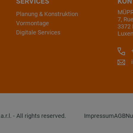
SERVICES
KON
MÜPRO
Planung & Konstruktion
7, Ru
Vormontage
3372 
Digitale Services
Luxe
+
l. - All rights reserved.
Impressum
AGB
Nu