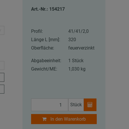
Art.-Nr.: 154217
V
Profil:
41/41/2,0
Länge L [mm]:
320
Oberfläche:
feuerverzinkt
Abgabeeinheit:
1 Stück
Gewicht/ME:
1,030 kg
Stück
In den Warenkorb