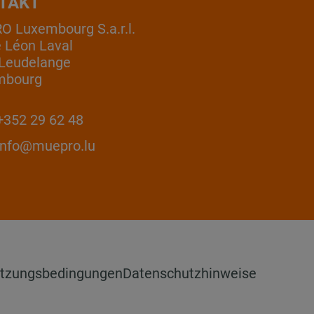
TAKT
 Luxembourg S.a.r.l.
e Léon Laval
Leudelange
mbourg
352 29 62 48
info@muepro.lu
tzungsbedingungen
Datenschutzhinweise