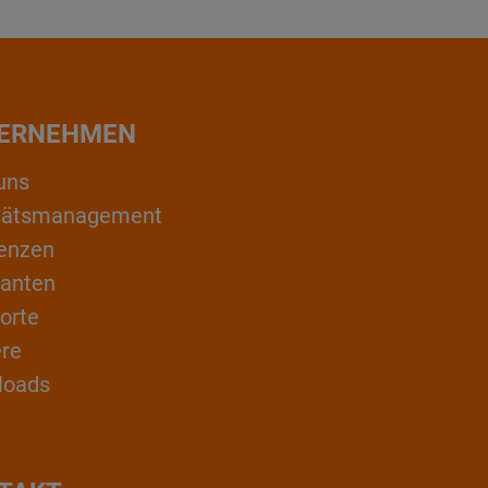
ERNEHMEN
uns
itätsmanagement
enzen
ranten
orte
ere
loads