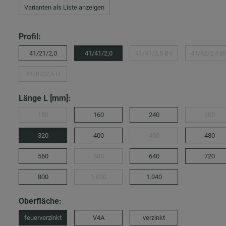
Varianten als Liste anzeigen
Profil:
41/21/2,0
41/41/2,0
41/41/2,5 BV
41/62/2,5 B
41/82/2,5 H
Länge L [mm]:
150
160
240
300
320
400
450
480
560
600
640
720
800
1.000
1.040
Oberfläche:
feuerverzinkt
V4A
verzinkt