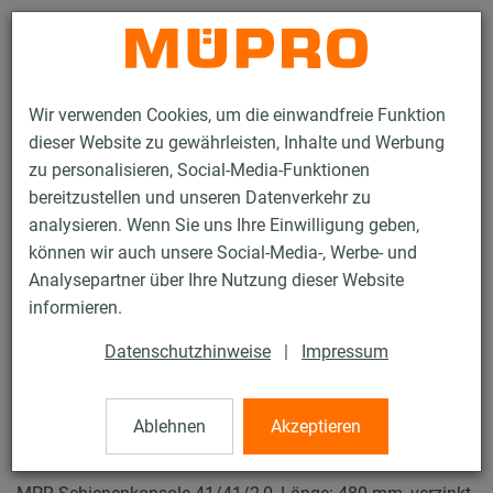
Kontakt
Wir verwenden Cookies, um die einwandfreie Funktion
dieser Website zu gewährleisten, Inhalte und Werbung
zu personalisieren, Social-Media-Funktionen
bereitzustellen und unseren Datenverkehr zu
analysieren. Wenn Sie uns Ihre Einwilligung geben,
Produkte
Befestigungstechnik
Lüftungsbefestigung
können wir auch unsere Social-Media-, Werbe- und
Installationsschienen für die Lüftungsbefestigung
Analysepartner über Ihre Nutzung dieser Website
MPR-Systemschienen (leichter bis mittlerer Lastbereich)
informieren.
MPR-Schienenkonsolen
7 / 64
Datenschutzhinweise
|
Impressum
Ablehnen
Akzeptieren
MPR-Schienenkonsolen