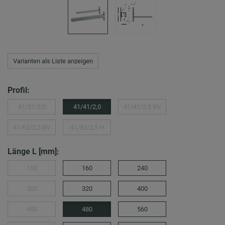
Varianten als Liste anzeigen
Profil:
41/21/2,0
41/41/2,0
41/41/2,5 BV
41/62/2,5 BV
41/82/2,5 H
Länge L [mm]:
150
160
240
300
320
400
450
480
560