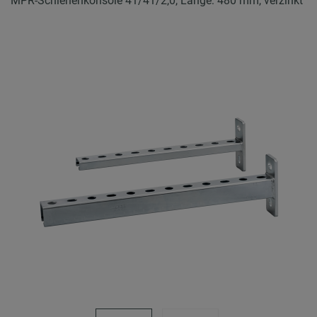
MPR-Schienenkonsole 41/41/2,0, Länge: 480 mm, verzinkt