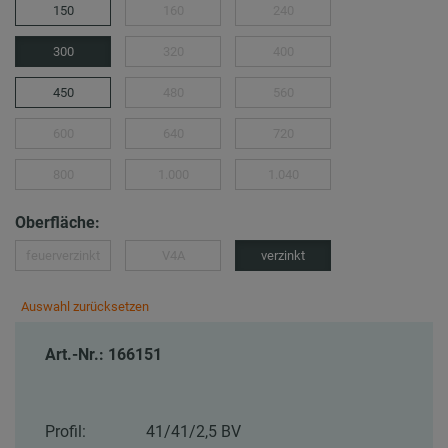
150
160
240
300
320
400
450
480
560
600
640
720
800
1.000
1.040
Oberfläche:
feuerverzinkt
V4A
verzinkt
Auswahl zurücksetzen
Art.-Nr.: 166151
Profil:
41/41/2,5 BV