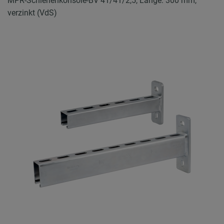
MPR-Schienenkonsole-BV 41/41/2,5, Länge: 300 mm,
verzinkt (VdS)