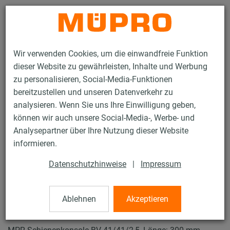
Kontakt
Wir verwenden Cookies, um die einwandfreie Funktion
dieser Website zu gewährleisten, Inhalte und Werbung
zu personalisieren, Social-Media-Funktionen
bereitzustellen und unseren Datenverkehr zu
analysieren. Wenn Sie uns Ihre Einwilligung geben,
Produkte
Befestigungstechnik
Lüftungsbefestigung
können wir auch unsere Social-Media-, Werbe- und
Installationsschienen für die Lüftungsbefestigung
Analysepartner über Ihre Nutzung dieser Website
MPR-Systemschienen (leichter bis mittlerer Lastbereich)
informieren.
MPR-Schienenkonsolen
7 / 64
Datenschutzhinweise
|
Impressum
Ablehnen
Akzeptieren
MPR-Schienenkonsolen