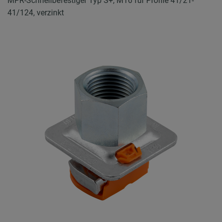
MPR-Schnellbefestiger Typ S+, M16 für Profile 41/21-
41/124, verzinkt