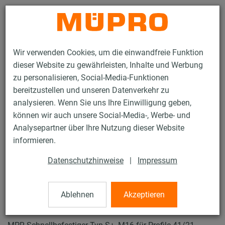
Kontakt
Wir verwenden Cookies, um die einwandfreie Funktion
dieser Website zu gewährleisten, Inhalte und Werbung
zu personalisieren, Social-Media-Funktionen
bereitzustellen und unseren Datenverkehr zu
analysieren. Wenn Sie uns Ihre Einwilligung geben,
Produkte
Befestigungstechnik
Lüftungsbefestigung
können wir auch unsere Social-Media-, Werbe- und
Installationsschienen für die Lüftungsbefestigung
Analysepartner über Ihre Nutzung dieser Website
MPR-Systemschienen (leichter bis mittlerer Lastbereich)
informieren.
MPR-Schnellbefestiger Typ S+
23 / 64
Datenschutzhinweise
|
Impressum
Ablehnen
Akzeptieren
MPR-Schnellbefestiger Typ S+