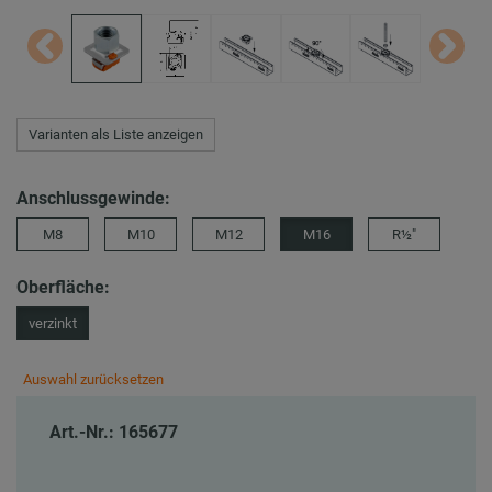
Varianten als Liste anzeigen
Anschlussgewinde:
M8
M10
M12
M16
R½″
Oberfläche:
verzinkt
Auswahl zurücksetzen
Art.-Nr.: 165677