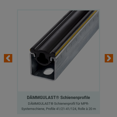
DÄMMGULAST® Schienenprofile
DÄMMGULAST® Schienenprofil für MPR-
Systemschiene, Profile 41/21-41/124, Rolle à 20 m
Sys