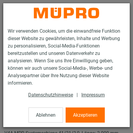
Kontakt
Wir verwenden Cookies, um die einwandfreie Funktion
dieser Website zu gewährleisten, Inhalte und Werbung
zu personalisieren, Social-Media-Funktionen
bereitzustellen und unseren Datenverkehr zu
analysieren. Wenn Sie uns Ihre Einwilligung geben,
Produkte
Befestigungstechnik
Lüftungsbefestigung
können wir auch unsere Social-Media-, Werbe- und
Installationsschienen für die Lüftungsbefestigung
Analysepartner über Ihre Nutzung dieser Website
MPR-Systemschienen (leichter bis mittlerer Lastbereich)
informieren.
MPR-Systemschienen
5 / 64
Datenschutzhinweise
|
Impressum
Ablehnen
Akzeptieren
MPR-Systemschienen