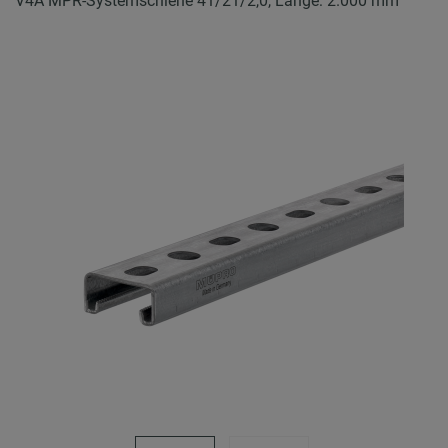
V4A MPR-Systemschiene 41/21/2,0, Länge: 2.000 mm