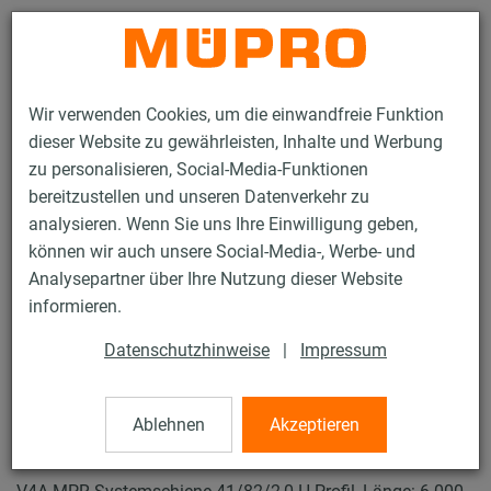
Kontakt
Wir verwenden Cookies, um die einwandfreie Funktion
dieser Website zu gewährleisten, Inhalte und Werbung
zu personalisieren, Social-Media-Funktionen
bereitzustellen und unseren Datenverkehr zu
analysieren. Wenn Sie uns Ihre Einwilligung geben,
Produkte
Befestigungstechnik
Lüftungsbefestigung
können wir auch unsere Social-Media-, Werbe- und
Installationsschienen für die Lüftungsbefestigung
Analysepartner über Ihre Nutzung dieser Website
MPR-Systemschienen (leichter bis mittlerer Lastbereich)
informieren.
MPR-Systemschienen
6 / 64
Datenschutzhinweise
|
Impressum
Ablehnen
Akzeptieren
MPR-Systemschienen