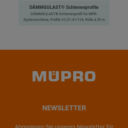
DÄMMGULAST® Schienenprofile
DÄMMGULAST® Schienenprofil für MPR-
Systemschiene, Profile 41/21-41/124, Rolle à 20 m
Sys
NEWSLETTER
Abonnieren Sie unseren Newsletter für