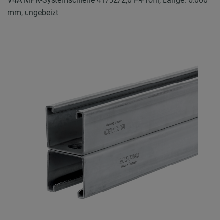
V4A MPR-Systemschiene 41/82/2,0 H-Profil, Länge: 6.000
mm, ungebeizt