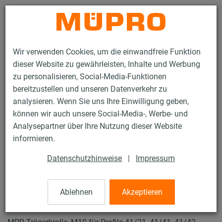
Kontakt
Wir verwenden Cookies, um die einwandfreie Funktion
dieser Website zu gewährleisten, Inhalte und Werbung
zu personalisieren, Social-Media-Funktionen
bereitzustellen und unseren Datenverkehr zu
analysieren. Wenn Sie uns Ihre Einwilligung geben,
Produkte
Befestigungstechnik
Lüftungsbefestigung
können wir auch unsere Social-Media-, Werbe- und
Installationsschienen für die Lüftungsbefestigung
Analysepartner über Ihre Nutzung dieser Website
MPR-Systemschienen (leichter bis mittlerer Lastbereich)
informieren.
MPR-Trägerkrallen
22 / 64
Datenschutzhinweise
|
Impressum
Ablehnen
Akzeptieren
MPR-Trägerkrallen