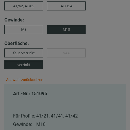
41/62, 41/82
41/124
Gewinde:
M8
M10
Oberfläche:
feuerverzinkt
V4A
verzinkt
Auswahl zurücksetzen
Art.-Nr.: 151095
Für Profile:
41/21, 41/41, 41/42
Gewinde:
M10