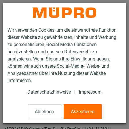
Kontakt
Wir verwenden Cookies, um die einwandfreie Funktion
dieser Website zu gewährleisten, Inhalte und Werbung
zu personalisieren, Social-Media-Funktionen
bereitzustellen und unseren Datenverkehr zu
analysieren. Wenn Sie uns Ihre Einwilligung geben,
Produkte
Befestigungstechnik
Lüftungsbefestigung
können wir auch unsere Social-Media-, Werbe- und
Installationsschienen für die Lüftungsbefestigung
Analysepartner über Ihre Nutzung dieser Website
MPR-Systemschienen (leichter bis mittlerer Lastbereich)
informieren.
MPR-VARIO-Gelenk Typ S+
37 / 64
Datenschutzhinweise
|
Impressum
Ablehnen
Akzeptieren
MPR-VARIO-Gelenk Typ S+