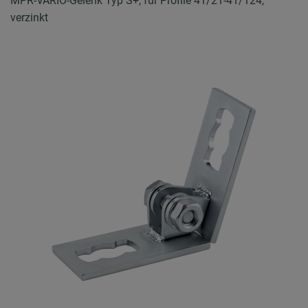
MPR-VARIO-Gelenk Typ S+, für Profile 41/21-41/124,
verzinkt