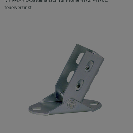
MPR-VARIO-Sattelflansch für Profile 41/21-41/62,
feuerverzinkt