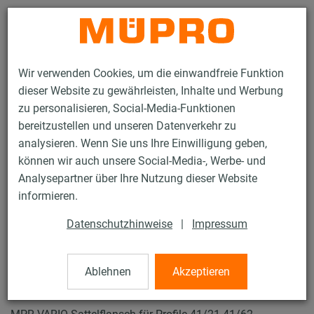
Kontakt
Wir verwenden Cookies, um die einwandfreie Funktion
dieser Website zu gewährleisten, Inhalte und Werbung
zu personalisieren, Social-Media-Funktionen
bereitzustellen und unseren Datenverkehr zu
analysieren. Wenn Sie uns Ihre Einwilligung geben,
Produkte
Befestigungstechnik
Lüftungsbefestigung
können wir auch unsere Social-Media-, Werbe- und
Installationsschienen für die Lüftungsbefestigung
Analysepartner über Ihre Nutzung dieser Website
MPR-Systemschienen (leichter bis mittlerer Lastbereich)
informieren.
MPR-VARIO-Sattelflansch
19 / 64
Datenschutzhinweise
|
Impressum
Ablehnen
Akzeptieren
MPR-VARIO-Sattelflansch