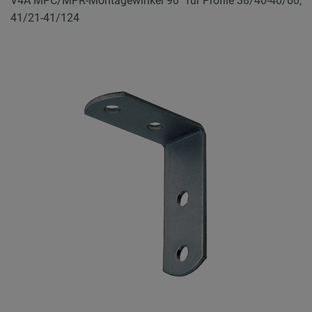
V4A MPC/MPR-Montagewinkel 90° für Profile 38/40-40/60,
41/21-41/124