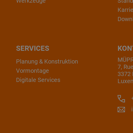
Werkzeuge
Stand
Karri
Down
SERVICES
KON
MÜPRO
Planung & Konstruktion
7, Ru
Vormontage
3372 
Digitale Services
Luxe
+