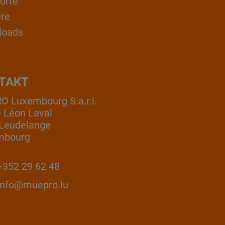
orte
ere
loads
TAKT
 Luxembourg S.a.r.l.
e Léon Laval
Leudelange
mbourg
352 29 62 48
info@muepro.lu