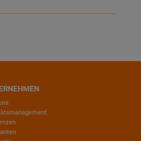
ERNEHMEN
uns
itätsmanagement
enzen
ranten