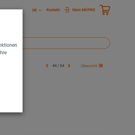
Kontakt
Mein MÜPRO
DE
nktionen
Ihre
44 / 64
Übersicht