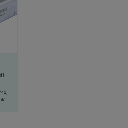
en
/40,
nkt