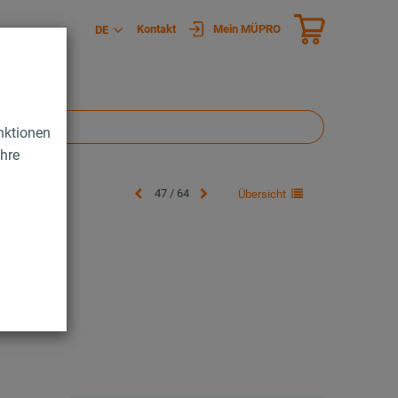
Kontakt
Mein MÜPRO
DE
nktionen
Ihre
47 / 64
Übersicht