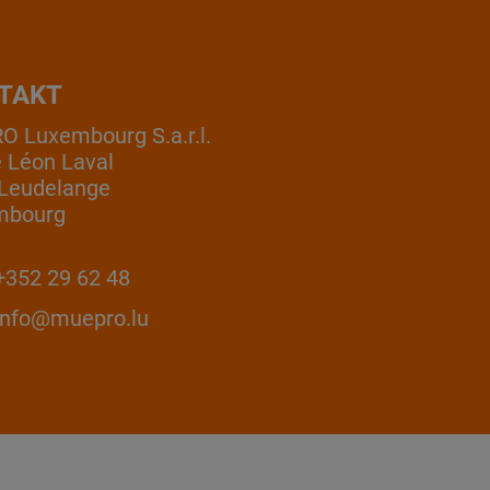
TAKT
 Luxembourg S.a.r.l.
e Léon Laval
Leudelange
mbourg
352 29 62 48
info@muepro.lu