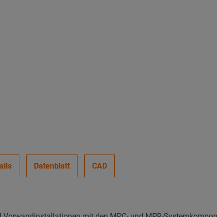
ails
Datenblatt
CAD
nd Vorwandinstallationen mit den MPC- und MPR-Systemkompo