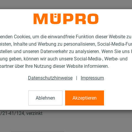
enden Cookies, um die einwandfreie Funktion dieser Website zu
isten, Inhalte und Werbung zu personalisieren, Social-Media-Fu
stellen und unseren Datenverkehr zu analysieren. Wenn Sie uns 
gung geben, können wir auch unsere Social-Media-, Werbe- und
tallationsschienen für die Lüftungsbefestigung
artner über Ihre Nutzung dieser Website informieren.
Winkel- und T-Verbindungsplatten
Datenschutzhinweise
|
Impressum
bindungsplatten
Ablehnen
Akzeptieren
/21-41/124, verzinkt