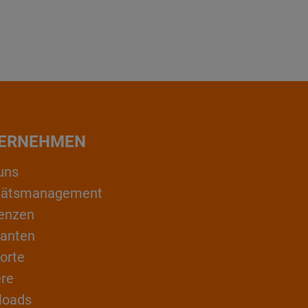
ERNEHMEN
uns
itätsmanagement
enzen
ranten
orte
ere
loads