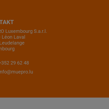
TAKT
 Luxembourg S.a.r.l.
e Léon Laval
Leudelange
mbourg
352 29 62 48
info@muepro.lu