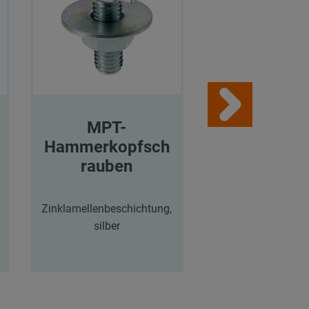
MPT-
MPT-
Hammerkopfsch
Hammerkop
rauben
rauben
Zinklamellenbeschichtung,
Zinklamellenbesch
silber
silber