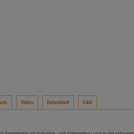
ails
Video
Datenblatt
CAD
d Aggregaten im Industrie- und Anlagenbau und in der schwer