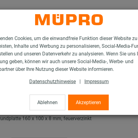
enden Cookies, um die einwandfreie Funktion dieser Website zu
isten, Inhalte und Werbung zu personalisieren, Social-Media-Fu
stellen und unseren Datenverkehr zu analysieren. Wenn Sie uns 
gung geben, können wir auch unsere Social-Media-, Werbe- und
tallationsschienen für die Lüftungsbefestigung
artner über Ihre Nutzung dieser Website informieren.
len Q50
Datenschutzhinweise
|
Impressum
0
Ablehnen
Akzeptieren
ndplatte 160 x 100 x 8 mm, feuerverzinkt