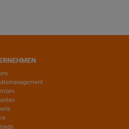
ERNEHMEN
uns
itätsmanagement
enzen
ranten
orte
ere
loads