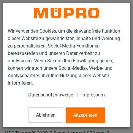
Kontakt
Wir verwenden Cookies, um die einwandfreie Funktion
dieser Website zu gewährleisten, Inhalte und Werbung
zu personalisieren, Social-Media-Funktionen
bereitzustellen und unseren Datenverkehr zu
analysieren. Wenn Sie uns Ihre Einwilligung geben,
Produkte
Befestigungstechnik
Lüftungsbefestigung
können wir auch unsere Social-Media-, Werbe- und
Installationsschienen für die Lüftungsbefestigung
Analysepartner über Ihre Nutzung dieser Website
MPT-Systemschienen (schwerer Lastbereich)
informieren.
MPT-Tragprofile Q100
5 / 24
Datenschutzhinweise
|
Impressum
Ablehnen
Akzeptieren
MPT-Tragprofile Q100