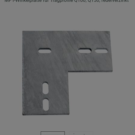
MPT-Winkelplatte für Tragprofile Q100, Q150, feuerverzinkt