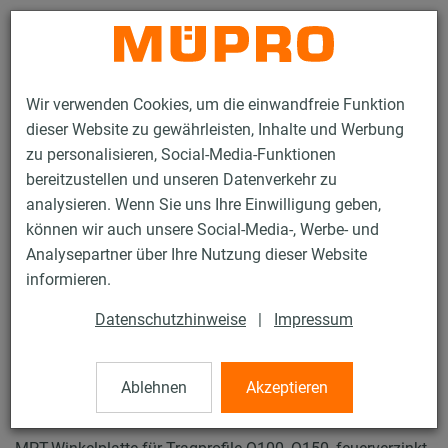
Kontakt
Wir verwenden Cookies, um die einwandfreie Funktion
dieser Website zu gewährleisten, Inhalte und Werbung
zu personalisieren, Social-Media-Funktionen
bereitzustellen und unseren Datenverkehr zu
analysieren. Wenn Sie uns Ihre Einwilligung geben,
Produkte
Befestigungstechnik
Lüftungsbefestigung
können wir auch unsere Social-Media-, Werbe- und
Installationsschienen für die Lüftungsbefestigung
Analysepartner über Ihre Nutzung dieser Website
MPT-Systemschienen (schwerer Lastbereich)
informieren.
MPT-Verbindungsplatten
17 / 24
Datenschutzhinweise
|
Impressum
Ablehnen
Akzeptieren
MPT-Verbindungsplatten