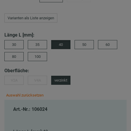
Varianten als Liste anzeigen
Länge L [mm]:
30
35
40
50
60
80
100
Oberfläche:
V2A
V4A
verzinkt
Auswahl zurücksetzen
Art.-Nr.: 106024