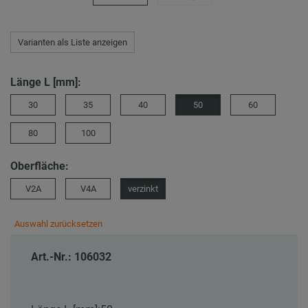
Varianten als Liste anzeigen
Länge L [mm]:
30
35
40
50
60
80
100
Oberfläche:
V2A
V4A
verzinkt
Auswahl zurücksetzen
Art.-Nr.: 106032