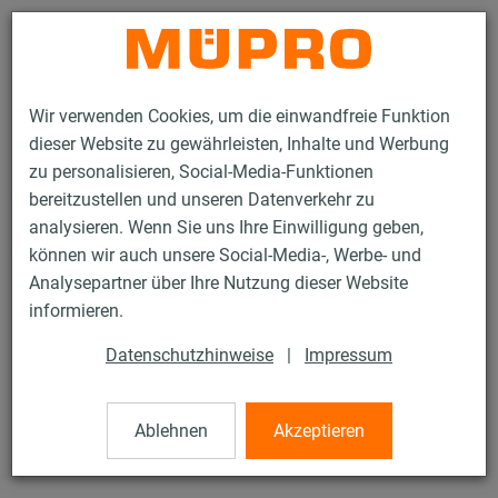
Kontakt
Wir verwenden Cookies, um die einwandfreie Funktion
dieser Website zu gewährleisten, Inhalte und Werbung
zu personalisieren, Social-Media-Funktionen
bereitzustellen und unseren Datenverkehr zu
analysieren. Wenn Sie uns Ihre Einwilligung geben,
Produkte
Befestigungstechnik
Montageteile
Übergangsmuffen
können wir auch unsere Social-Media-, Werbe- und
Analysepartner über Ihre Nutzung dieser Website
67 / 76
informieren.
Datenschutzhinweise
|
Impressum
Übergangsmuffen
Ablehnen
Akzeptieren
Übergangsmuffe, 1/2"-1", DIN EN 10241, verzinkt