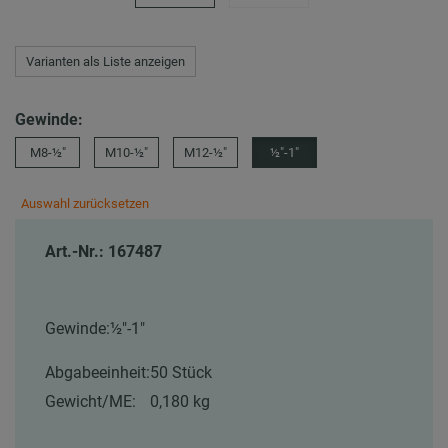
Varianten als Liste anzeigen
Gewinde:
M8-½″
M10-½″
M12-½″
½″-1″
Auswahl zurücksetzen
Art.-Nr.: 167487
Gewinde:
½″-1″
Abgabeeinheit:
50 Stück
Gewicht/ME:
0,180 kg