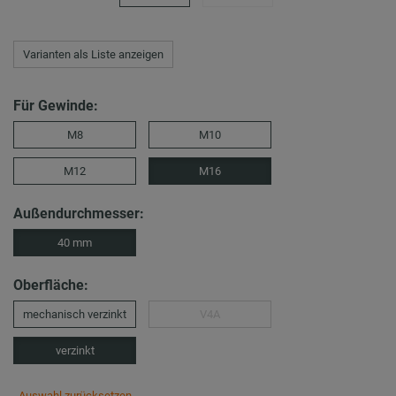
Varianten als Liste anzeigen
Für Gewinde:
M8
M10
M12
M16
Außendurchmesser:
40 mm
Oberfläche:
mechanisch verzinkt
V4A
verzinkt
Auswahl zurücksetzen