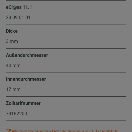
eCl@ss 11.1
23-09-01-01
Dicke
3 mm
Außendurchmesser
40 mm
Innendurchmesser
17 mm
Zolltarifnummer
73182200
Weitere technische Details finden Sie im Datenblatt.