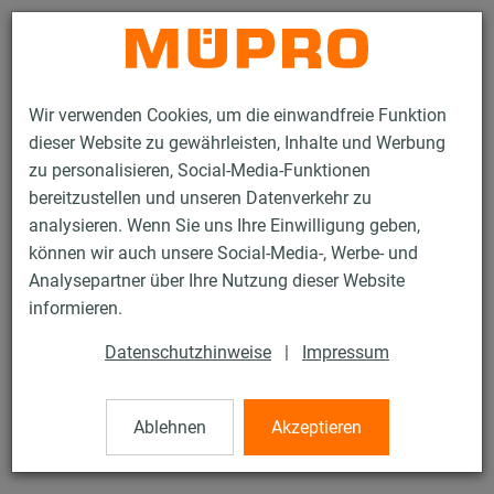
Kontakt
Wir verwenden Cookies, um die einwandfreie Funktion
dieser Website zu gewährleisten, Inhalte und Werbung
zu personalisieren, Social-Media-Funktionen
bereitzustellen und unseren Datenverkehr zu
analysieren. Wenn Sie uns Ihre Einwilligung geben,
Produkte
Befestigungstechnik
Montageteile
VARIO-Grundplatte
können wir auch unsere Social-Media-, Werbe- und
Analysepartner über Ihre Nutzung dieser Website
72 / 76
informieren.
Datenschutzhinweise
|
Impressum
VARIO-Grundplatte
Ablehnen
Akzeptieren
VARIO-Grundplatte 165 x 60 x 8 mm, M16, Langlöcher 13,5
x 20 mm inkl. Bolzen und Splint, verzinkt, montiert