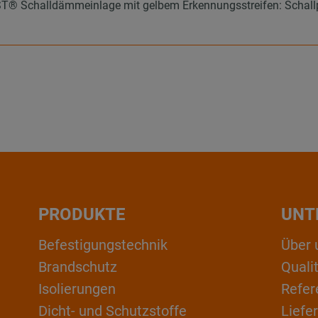
 Schalldämmeinlage mit gelbem Erkennungsstreifen: Schallpeg
PRODUKTE
UNT
Befestigungstechnik
Über 
Brandschutz
Qual
Isolierungen
Refer
Dicht- und Schutzstoffe
Liefe