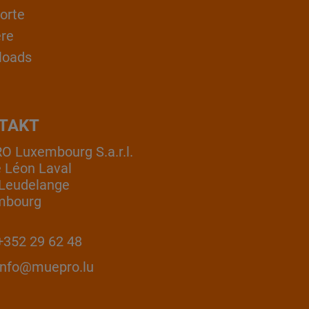
orte
ere
loads
TAKT
 Luxembourg S.a.r.l.
e Léon Laval
Leudelange
mbourg
352 29 62 48
info@muepro.lu