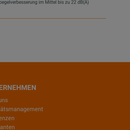
elverbesserung im Mittel bis zu 22 dB(A)
ERNEHMEN
uns
itätsmanagement
enzen
ranten