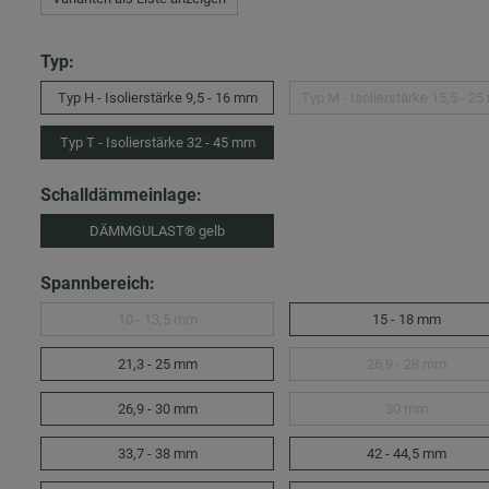
Typ:
Typ H - Isolierstärke 9,5 - 16 mm
Typ M - Isolierstärke 15,5 - 2
Typ T - Isolierstärke 32 - 45 mm
Schalldämmeinlage:
DÄMMGULAST® gelb
Spannbereich:
10 - 13,5 mm
15 - 18 mm
21,3 - 25 mm
26,9 - 28 mm
26,9 - 30 mm
30 mm
33,7 - 38 mm
42 - 44,5 mm