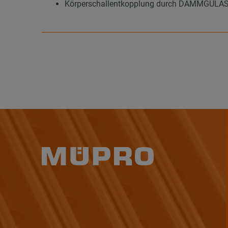
Körperschallentkopplung durch DÄMMGULAST®