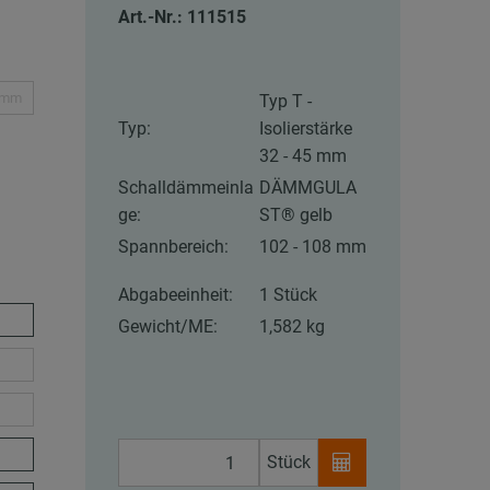
Art.-Nr.: 111515
5 mm
Typ T -
Typ:
Isolierstärke
32 - 45 mm
Schalldämmeinla
DÄMMGULA
ge:
ST® gelb
Spannbereich:
102 - 108 mm
Abgabeeinheit:
1 Stück
Gewicht/ME:
1,582 kg
Stück