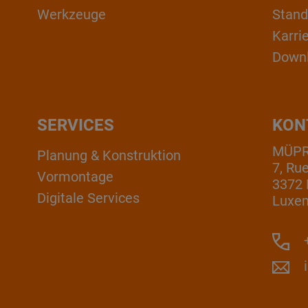
Werkzeuge
Stand
Karri
Down
SERVICES
KON
MÜPRO
Planung & Konstruktion
7, Ru
Vormontage
3372 
Digitale Services
Luxe
+