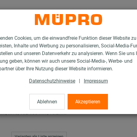
enden Cookies, um die einwandfreie Funktion dieser Website zu
isten, Inhalte und Werbung zu personalisieren, Social-Media-Fu
stellen und unseren Datenverkehr zu analysieren. Wenn Sie uns 
gung geben, können wir auch unsere Social-Media-, Werbe- und
en Typ H, M, T
artner über Ihre Nutzung dieser Website informieren.
Datenschutzhinweise
|
Impressum
H, M, T
Ablehnen
Akzeptieren
mm, M10, 102-108 mm, verzinkt
Varianten als Liste anzeigen