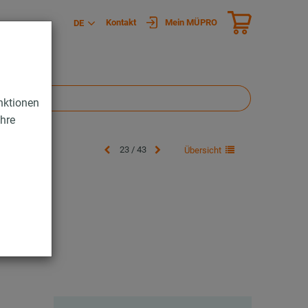
Kontakt
Mein MÜPRO
DE
nktionen
Ihre
23 / 43
Übersicht