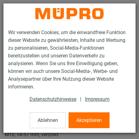
Kontakt
Wir verwenden Cookies, um die einwandfreie Funktion
dieser Website zu gewährleisten, Inhalte und Werbung
zu personalisieren, Social-Media-Funktionen
bereitzustellen und unseren Datenverkehr zu
analysieren. Wenn Sie uns Ihre Einwilligung geben,
Produkte
Befestigungstechnik
Rohrschellen
können wir auch unsere Social-Media-, Werbe- und
ISO-Schellen Typ H, M, T
Analysepartner über Ihre Nutzung dieser Website
23 / 43
informieren.
Datenschutzhinweise
|
Impressum
ISO-Schellen Typ H, M, T
Ablehnen
Akzeptieren
Iso-Schelle DÄMMGULAST® gelb, Typ T, Iso 32-45 mm,
M10, 54-57 mm, verzinkt