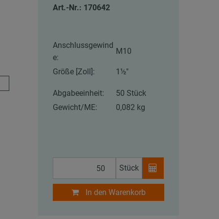
Art.-Nr.: 170642
Anschlussgewind
M10
e:
Größe [Zoll]:
1½"
Abgabeeinheit:
50 Stück
Gewicht/ME:
0,082 kg
Stück
In den Warenkorb