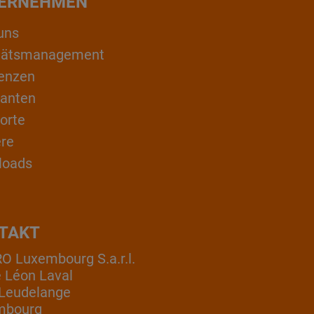
ERNEHMEN
uns
itätsmanagement
enzen
ranten
orte
ere
loads
TAKT
 Luxembourg S.a.r.l.
e Léon Laval
Leudelange
mbourg