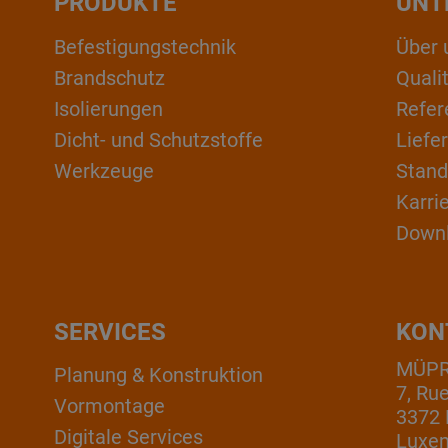
PRODUKTE
UNT
Befestigungstechnik
Über 
Brandschutz
Qual
Isolierungen
Refer
Dicht- und Schutzstoffe
Liefe
Werkzeuge
Stand
Karri
Down
SERVICES
KON
MÜPRO
Planung & Konstruktion
7, Ru
Vormontage
3372 
Digitale Services
Luxe