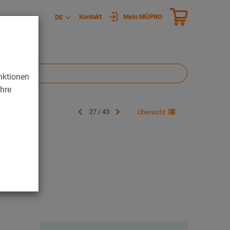
Kontakt
Mein MÜPRO
DE
nktionen
Ihre
27 / 43
Übersicht