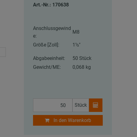
Art.-Nr.: 170638
Anschlussgewind
M8
e:
Größe [Zoll]:
1½"
Abgabeeinheit:
50 Stück
Gewicht/ME:
0,068 kg
Stück
In den Warenkorb