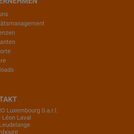
ERNEHMEN
uns
itätsmanagement
enzen
ranten
orte
ere
loads
TAKT
 Luxembourg S.a.r.l.
e Léon Laval
Leudelange
mbourg