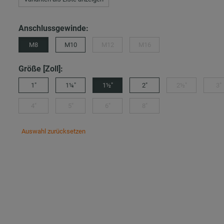
Anschlussgewinde:
M8
M10
M12
M16
Größe [Zoll]:
1"
1¼"
1½"
2"
2½"
3"
4"
5"
6"
8"
Auswahl zurücksetzen