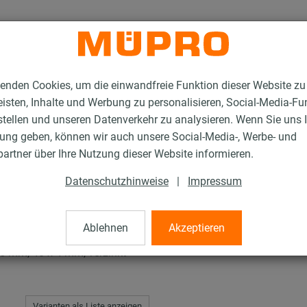
enden Cookies, um die einwandfreie Funktion dieser Website zu
isten, Inhalte und Werbung zu personalisieren, Social-Media-Fu
stellen und unseren Datenverkehr zu analysieren. Wenn Sie uns 
gung geben, können wir auch unsere Social-Media-, Werbe- und
hellen
artner über Ihre Nutzung dieser Website informieren.
Datenschutzhinweise
|
Impressum
Ablehnen
Akzeptieren
95 mm, 40 x 4 mm, verzinkt
Varianten als Liste anzeigen