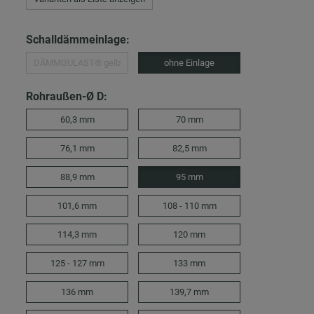
Schalldämmeinlage:
DÄMMGULAST® gelb
ohne Einlage
Rohraußen-Ø D:
60,3 mm
70 mm
76,1 mm
82,5 mm
88,9 mm
95 mm
101,6 mm
108 - 110 mm
114,3 mm
120 mm
125 - 127 mm
133 mm
136 mm
139,7 mm