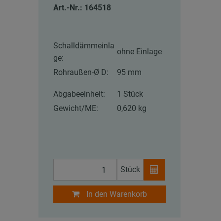
Art.-Nr.: 164518
Schalldämmeinla
ohne Einlage
ge:
Rohraußen-Ø D:
95 mm
Abgabeeinheit:
1 Stück
Gewicht/ME:
0,620 kg
Stück
In den Warenkorb