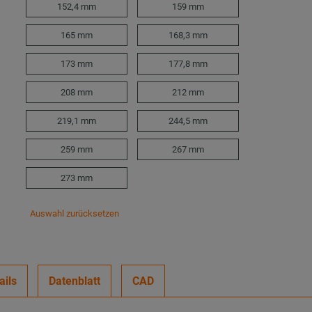
152,4 mm
159 mm
165 mm
168,3 mm
173 mm
177,8 mm
208 mm
212 mm
219,1 mm
244,5 mm
259 mm
267 mm
273 mm
Auswahl zurücksetzen
ails
Datenblatt
CAD