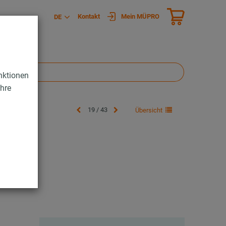
Kontakt
Mein MÜPRO
DE
nktionen
Ihre
19 / 43
Übersicht