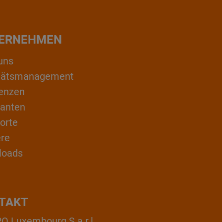
ERNEHMEN
uns
itätsmanagement
enzen
ranten
orte
ere
loads
TAKT
 Luxembourg S.a.r.l.