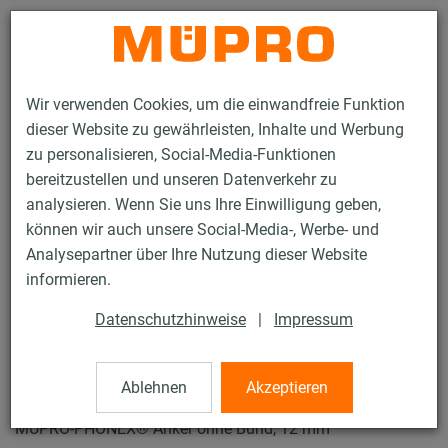
Kontakt
Wir verwenden Cookies, um die einwandfreie Funktion
dieser Website zu gewährleisten, Inhalte und Werbung
zu personalisieren, Social-Media-Funktionen
bereitzustellen und unseren Datenverkehr zu
analysieren. Wenn Sie uns Ihre Einwilligung geben,
Produkte
Befestigungstechnik
Schallschutz
können wir auch unsere Social-Media-, Werbe- und
Montageteile und Dübel für den Schallschutz
Analysepartner über Ihre Nutzung dieser Website
MÜPRO-PHONEX® Anker
informieren.
2 / 2
Datenschutzhinweise
|
Impressum
MÜPRO-PHONEX® Anker
Ablehnen
Akzeptieren
MÜPRO-PHONEX® Anker ohne Bund, 12 mm