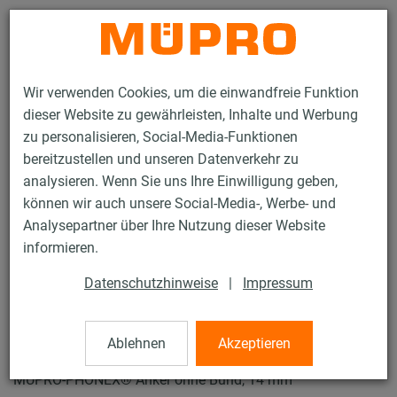
Kontakt
Wir verwenden Cookies, um die einwandfreie Funktion
dieser Website zu gewährleisten, Inhalte und Werbung
zu personalisieren, Social-Media-Funktionen
bereitzustellen und unseren Datenverkehr zu
analysieren. Wenn Sie uns Ihre Einwilligung geben,
Produkte
Befestigungstechnik
Schallschutz
können wir auch unsere Social-Media-, Werbe- und
Montageteile und Dübel für den Schallschutz
Analysepartner über Ihre Nutzung dieser Website
MÜPRO-PHONEX® Anker
informieren.
2 / 2
Datenschutzhinweise
|
Impressum
MÜPRO-PHONEX® Anker
Ablehnen
Akzeptieren
MÜPRO-PHONEX® Anker ohne Bund, 14 mm