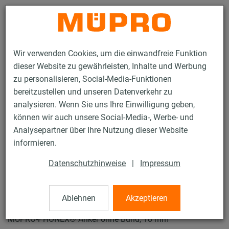
Kontakt
Wir verwenden Cookies, um die einwandfreie Funktion
dieser Website zu gewährleisten, Inhalte und Werbung
zu personalisieren, Social-Media-Funktionen
bereitzustellen und unseren Datenverkehr zu
analysieren. Wenn Sie uns Ihre Einwilligung geben,
Produkte
Befestigungstechnik
Schallschutz
können wir auch unsere Social-Media-, Werbe- und
Montageteile und Dübel für den Schallschutz
Analysepartner über Ihre Nutzung dieser Website
MÜPRO-PHONEX® Anker
informieren.
2 / 2
Datenschutzhinweise
|
Impressum
MÜPRO-PHONEX® Anker
Ablehnen
Akzeptieren
MÜPRO-PHONEX® Anker ohne Bund, 18 mm