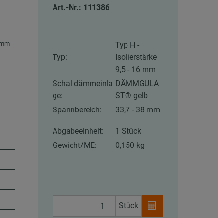
Art.-Nr.: 111386
5 mm
Typ H -
Typ:
Isolierstärke
9,5 - 16 mm
Schalldämmeinla
DÄMMGULA
ge:
ST® gelb
Spannbereich:
33,7 - 38 mm
Abgabeeinheit:
1 Stück
Gewicht/ME:
0,150 kg
Stück