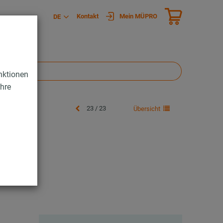
Kontakt
Mein MÜPRO
DE
nktionen
Ihre
23 / 23
Übersicht