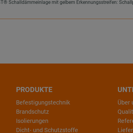
 Schalldämmeinlage mit gelbem Erkennungsstreifen: Schallpeg
PRODUKTE
UNT
Befestigungstechnik
Über 
Brandschutz
Qual
Isolierungen
Refer
Dicht- und Schutzstoffe
Liefe