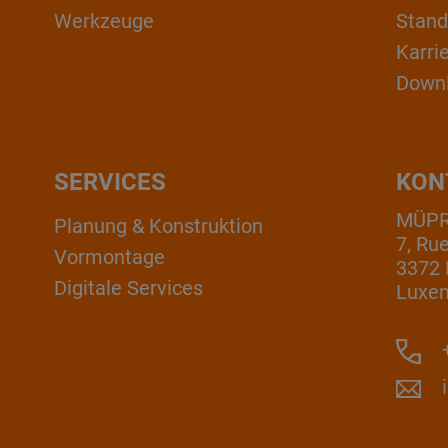
Werkzeuge
Stand
Karri
Down
SERVICES
KON
MÜPRO
Planung & Konstruktion
7, Ru
Vormontage
3372 
Digitale Services
Luxe
+