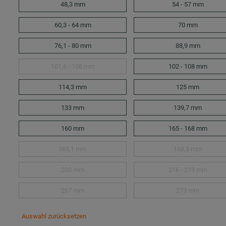
48,3 mm
54 - 57 mm
60,3 - 64 mm
70 mm
76,1 - 80 mm
88,9 mm
101,6 - 108 mm
102 - 108 mm
114,3 mm
125 mm
133 mm
139,7 mm
160 mm
165 - 168 mm
165,1 mm
168,3 mm
200 mm
216 - 219 mm
267 mm
273 mm
Auswahl zurücksetzen