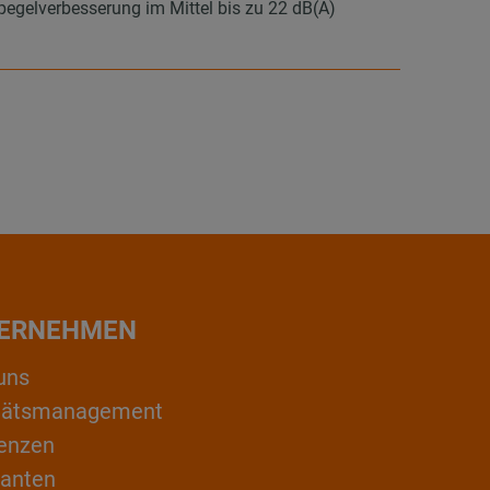
elverbesserung im Mittel bis zu 22 dB(A)
ERNEHMEN
uns
itätsmanagement
enzen
ranten