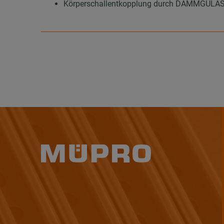
Körperschallentkopplung durch DÄMMGULAST®