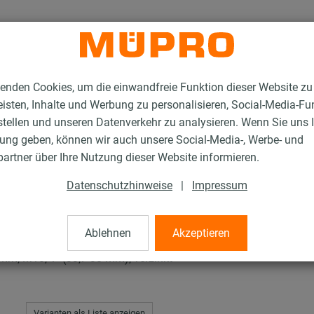
enden Cookies, um die einwandfreie Funktion dieser Website zu
isten, Inhalte und Werbung zu personalisieren, Social-Media-Fu
stellen und unseren Datenverkehr zu analysieren. Wenn Sie uns 
gung geben, können wir auch unsere Social-Media-, Werbe- und
en mit Schalldämmung
ISO-Schellen Typ H, M, T
artner über Ihre Nutzung dieser Website informieren.
Datenschutzhinweise
|
Impressum
H, M, T
Ablehnen
Akzeptieren
m, M10, 1" (33,7-38 mm), verzinkt
Varianten als Liste anzeigen