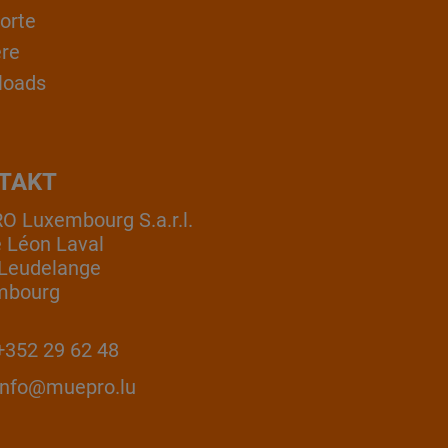
orte
ere
loads
TAKT
 Luxembourg S.a.r.l.
e Léon Laval
Leudelange
mbourg
352 29 62 48
info@muepro.lu