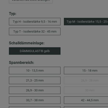
Typ:
Typ H - Isolierstärke 9,5 - 16 mm
Typ M - Isolierstärke 15,5 - 2
Typ T - Isolierstärke 32 - 45 mm
Schalldämmeinlage:
DÄMMGULAST® gelb
Spannbereich:
10 - 13,5 mm
15 - 18 mm
21,3 - 25 mm
26,9 - 28 mm
26,9 - 30 mm
30 mm
33,7 - 38 mm
42 - 44,5 mm