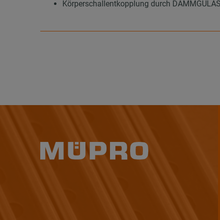
Körperschallentkopplung durch DÄMMGULAST®