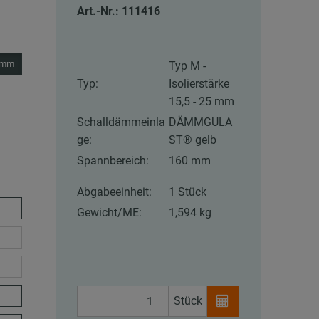
Art.-Nr.: 111416
5 mm
Typ M -
Typ:
Isolierstärke
15,5 - 25 mm
Schalldämmeinla
DÄMMGULA
ge:
ST® gelb
Spannbereich:
160 mm
Abgabeeinheit:
1 Stück
Gewicht/ME:
1,594 kg
Stück