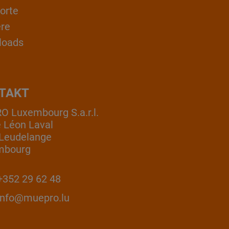
orte
ere
loads
TAKT
 Luxembourg S.a.r.l.
e Léon Laval
Leudelange
mbourg
352 29 62 48
info@muepro.lu