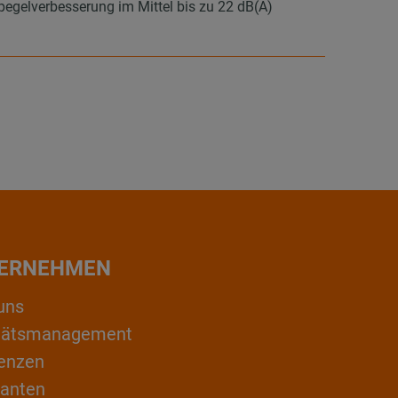
elverbesserung im Mittel bis zu 22 dB(A)
ERNEHMEN
uns
itätsmanagement
enzen
ranten