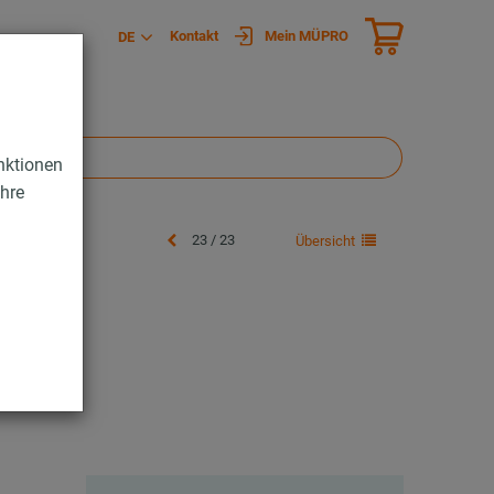
Kontakt
Mein MÜPRO
DE
nktionen
Ihre
23 / 23
Übersicht