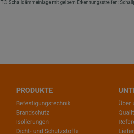
 Schalldämmeinlage mit gelbem Erkennungsstreifen: Schallpeg
PRODUKTE
UNT
Befestigungstechnik
Über 
Brandschutz
Qual
Isolierungen
Refer
Dicht- und Schutzstoffe
Liefe