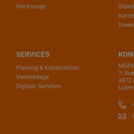
Werkzeuge
Stand
Karri
Down
SERVICES
KON
MÜPRO
Planung & Konstruktion
7, Ru
Vormontage
3372 
Digitale Services
Luxe
+