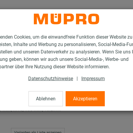
enden Cookies, um die einwandfreie Funktion dieser Website zu
isten, Inhalte und Werbung zu personalisieren, Social-Media-Fu
stellen und unseren Datenverkehr zu analysieren. Wenn Sie uns 
gung geben, können wir auch unsere Social-Media-, Werbe- und
en mit Schalldämmung
ISO-Schellen Typ H, M, T
artner über Ihre Nutzung dieser Website informieren.
Datenschutzhinweise
|
Impressum
H, M, T
Ablehnen
Akzeptieren
5 mm, M10, 160 mm, verzinkt
Varianten als Liste anzeigen