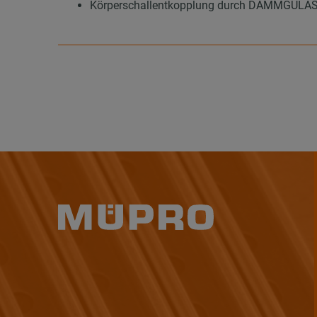
Körperschallentkopplung durch DÄMMGULAST®