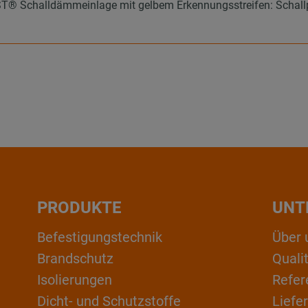
 Schalldämmeinlage mit gelbem Erkennungsstreifen: Schallpeg
PRODUKTE
UNT
Befestigungstechnik
Über 
Brandschutz
Qual
Isolierungen
Refer
Dicht- und Schutzstoffe
Liefe