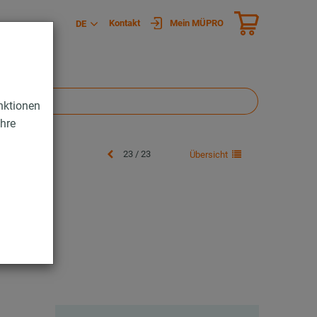
Kontakt
Mein MÜPRO
DE
nktionen
Ihre
23 / 23
Übersicht