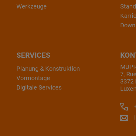
Werkzeuge
Stand
Karri
Down
SERVICES
KON
MÜPRO
Planung & Konstruktion
7, Ru
Vormontage
3372 
Digitale Services
Luxe
+