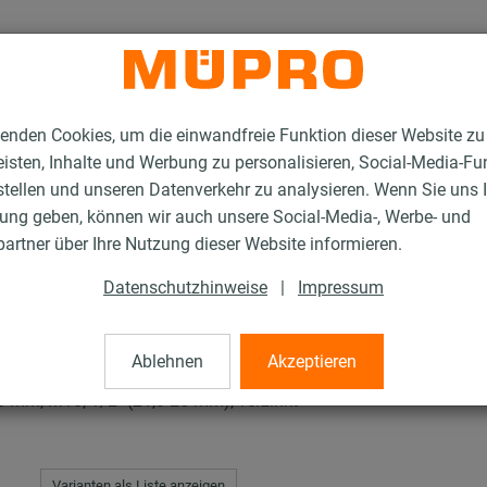
enden Cookies, um die einwandfreie Funktion dieser Website zu
isten, Inhalte und Werbung zu personalisieren, Social-Media-Fu
stellen und unseren Datenverkehr zu analysieren. Wenn Sie uns 
gung geben, können wir auch unsere Social-Media-, Werbe- und
en mit Schalldämmung
ISO-Schellen Typ H, M, T
artner über Ihre Nutzung dieser Website informieren.
Datenschutzhinweise
|
Impressum
H, M, T
Ablehnen
Akzeptieren
 mm, M10, 1/2" (21,3-25 mm), verzinkt
Varianten als Liste anzeigen