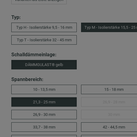
Typ:
Typ H - Isolierstärke 9,5 - 16 mm
Typ M - Isolierstärke 15,5 - 2
Typ T - Isolierstärke 32 - 45 mm
Schalldämmeinlage:
DÄMMGULAST® gelb
Spannbereich:
10 - 13,5 mm
15 - 18 mm
21,3 - 25 mm
26,9 - 28 mm
26,9 - 30 mm
30 mm
33,7 - 38 mm
42 - 44,5 mm