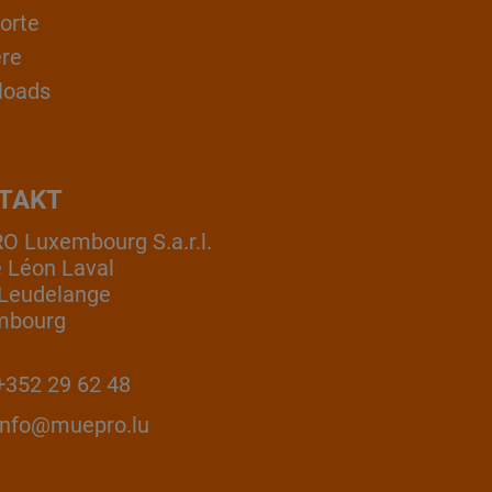
orte
ere
loads
TAKT
 Luxembourg S.a.r.l.
e Léon Laval
Leudelange
mbourg
352 29 62 48
info@muepro.lu