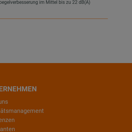
elverbesserung im Mittel bis zu 22 dB(A)
ERNEHMEN
uns
itätsmanagement
enzen
ranten