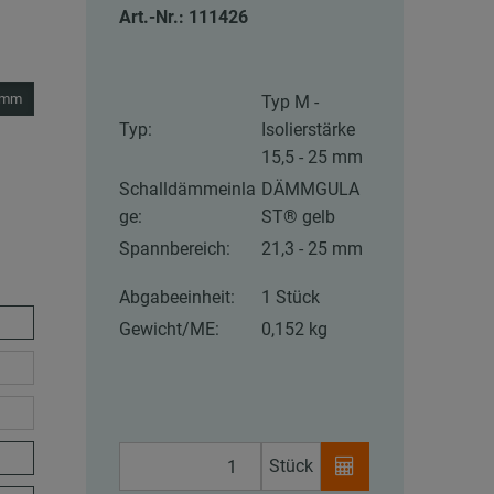
Art.-Nr.: 111426
5 mm
Typ M -
Typ:
Isolierstärke
15,5 - 25 mm
Schalldämmeinla
DÄMMGULA
ge:
ST® gelb
Spannbereich:
21,3 - 25 mm
Abgabeeinheit:
1 Stück
Gewicht/ME:
0,152 kg
Stück