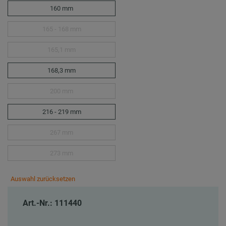
160 mm
165 - 168 mm
165,1 mm
168,3 mm
200 mm
216 - 219 mm
267 mm
273 mm
Auswahl zurücksetzen
Art.-Nr.: 111440