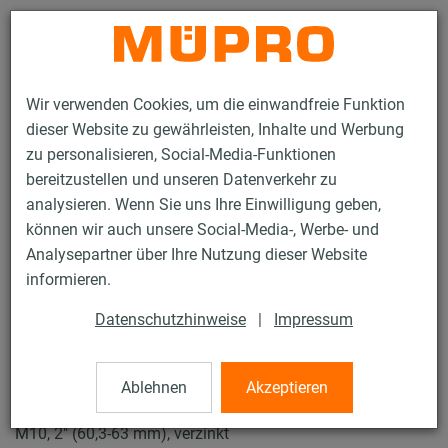
Kontakt
Wir verwenden Cookies, um die einwandfreie Funktion
dieser Website zu gewährleisten, Inhalte und Werbung
zu personalisieren, Social-Media-Funktionen
bereitzustellen und unseren Datenverkehr zu
analysieren. Wenn Sie uns Ihre Einwilligung geben,
Produkte
Befestigungstechnik
Schallschutz
können wir auch unsere Social-Media-, Werbe- und
Rohrschellen mit Schalldämmung
ISO-Schellen Typ H, M, T
Analysepartner über Ihre Nutzung dieser Website
23 / 23
informieren.
Datenschutzhinweise
|
Impressum
ISO-Schellen Typ H, M, T
Ablehnen
Akzeptieren
Iso-Schelle DÄMMGULAST® gelb, Typ M, Iso 15,5-25 mm,
M10, 2" (60,3-63 mm), verzinkt