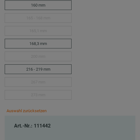
160 mm
165 - 168 mm
165,1 mm
168,3 mm
200 mm
216 - 219 mm
267 mm
273 mm
Auswahl zurücksetzen
Art.-Nr.: 111442