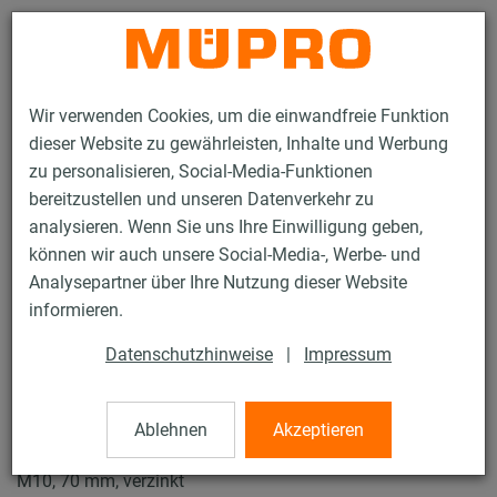
Kontakt
Wir verwenden Cookies, um die einwandfreie Funktion
dieser Website zu gewährleisten, Inhalte und Werbung
zu personalisieren, Social-Media-Funktionen
bereitzustellen und unseren Datenverkehr zu
analysieren. Wenn Sie uns Ihre Einwilligung geben,
Produkte
Befestigungstechnik
Schallschutz
können wir auch unsere Social-Media-, Werbe- und
Rohrschellen mit Schalldämmung
ISO-Schellen Typ H, M, T
Analysepartner über Ihre Nutzung dieser Website
23 / 23
informieren.
Datenschutzhinweise
|
Impressum
ISO-Schellen Typ H, M, T
Ablehnen
Akzeptieren
Iso-Schelle DÄMMGULAST® gelb, Typ M, Iso 15,5-25 mm,
M10, 70 mm, verzinkt