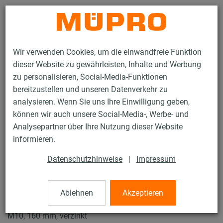
Kontakt
Wir verwenden Cookies, um die einwandfreie Funktion
dieser Website zu gewährleisten, Inhalte und Werbung
zu personalisieren, Social-Media-Funktionen
bereitzustellen und unseren Datenverkehr zu
analysieren. Wenn Sie uns Ihre Einwilligung geben,
Produkte
Befestigungstechnik
Schallschutz
können wir auch unsere Social-Media-, Werbe- und
Rohrschellen mit Schalldämmung
ISO-Schellen Typ H, M, T
Analysepartner über Ihre Nutzung dieser Website
23 / 23
informieren.
Datenschutzhinweise
|
Impressum
ISO-Schellen Typ H, M, T
Ablehnen
Akzeptieren
Iso-Schelle DÄMMGULAST® gelb, Typ T, Iso 32-45 mm,
M10, 160 mm, verzinkt