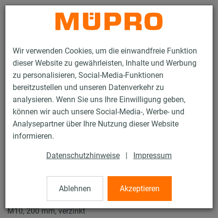
Kontakt
Wir verwenden Cookies, um die einwandfreie Funktion
dieser Website zu gewährleisten, Inhalte und Werbung
zu personalisieren, Social-Media-Funktionen
bereitzustellen und unseren Datenverkehr zu
analysieren. Wenn Sie uns Ihre Einwilligung geben,
Produkte
Befestigungstechnik
Schallschutz
können wir auch unsere Social-Media-, Werbe- und
Rohrschellen mit Schalldämmung
ISO-Schellen Typ H, M, T
Analysepartner über Ihre Nutzung dieser Website
23 / 23
informieren.
Datenschutzhinweise
|
Impressum
ISO-Schellen Typ H, M, T
Ablehnen
Akzeptieren
Iso-Schelle DÄMMGULAST® gelb, Typ T, Iso 32-45 mm,
M10, 200 mm, verzinkt