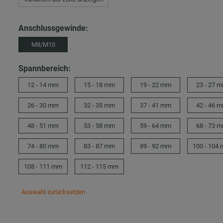
Anschlussgewinde:
M8/M10
Spannbereich:
12 - 14 mm
15 - 18 mm
19 - 22 mm
23 - 27 
26 - 30 mm
32 - 35 mm
37 - 41 mm
42 - 46 
48 - 51 mm
53 - 58 mm
59 - 64 mm
68 - 73 
74 - 80 mm
83 - 87 mm
89 - 92 mm
100 - 104
108 - 111 mm
112 - 115 mm
Auswahl zurücksetzen