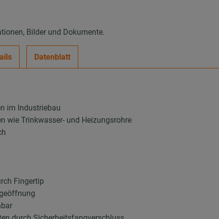
ationen, Bilder und Dokumente.
ails
Datenblatt
en im Industriebau
en wie Trinkwasser- und Heizungsrohre
ch
rch Fingertip
ngeöffnung
hbar
ten durch Sicherheitsfangverschluss