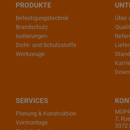
PRODUKTE
UNT
Befestigungstechnik
Über 
Brandschutz
Qual
Isolierungen
Refer
Dicht- und Schutzstoffe
Liefe
Werkzeuge
Stand
Karri
Down
SERVICES
KON
MÜPRO
Planung & Konstruktion
7, Ru
Vormontage
3372 