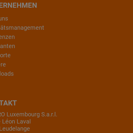
ERNEHMEN
uns
itätsmanagement
enzen
ranten
orte
ere
loads
TAKT
 Luxembourg S.a.r.l.
e Léon Laval
Leudelange