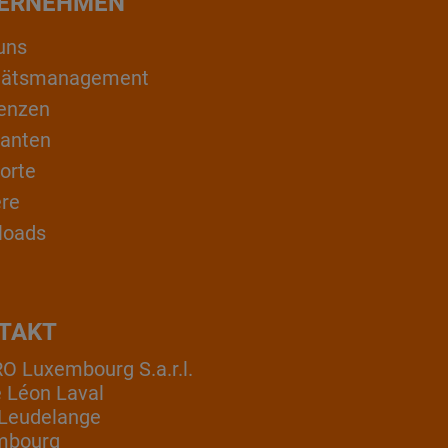
ERNEHMEN
uns
itätsmanagement
enzen
ranten
orte
ere
loads
TAKT
 Luxembourg S.a.r.l.
e Léon Laval
Leudelange
mbourg