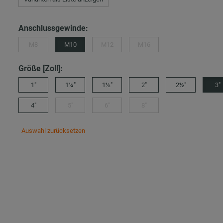
Anschlussgewinde:
M8
M10
M12
M16
Größe [Zoll]:
1"
1¼"
1½"
2"
2½"
3"
4"
5"
6"
8"
Auswahl zurücksetzen