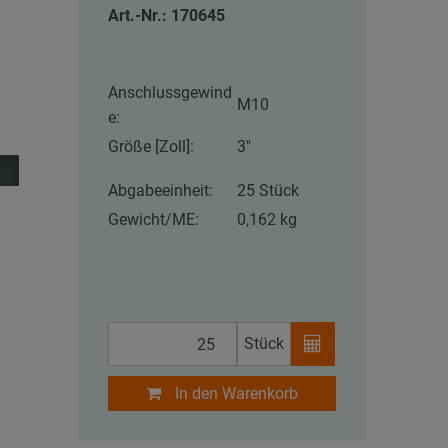
Art.-Nr.: 170645
Anschlussgewind
M10
e:
Größe [Zoll]:
3"
Abgabeeinheit:
25 Stück
Gewicht/ME:
0,162 kg
Stück
In den Warenkorb