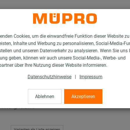
enden Cookies, um die einwandfreie Funktion dieser Website zu
isten, Inhalte und Werbung zu personalisieren, Social-Media-Fu
stellen und unseren Datenverkehr zu analysieren. Wenn Sie uns 
gung geben, können wir auch unsere Social-Media-, Werbe- und
rschellen für die Sprinklerbefestigung
Rohrschlaufen Typ EHS
artner über Ihre Nutzung dieser Website informieren.
Datenschutzhinweise
|
Impressum
p EHS
Ablehnen
Akzeptieren
assung, verzinkt
Varianten als Liste anzeigen