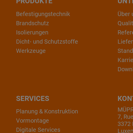
PRODUKTE
UNT
Befestigungstechnik
Über 
Brandschutz
Qual
Isolierungen
Refer
Dicht- und Schutzstoffe
Liefe
Werkzeuge
Stand
Karri
Down
SERVICES
KON
MÜPRO
Planung & Konstruktion
7, Ru
Vormontage
3372 
Digitale Services
Luxe