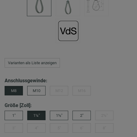
Varianten als Liste anzeigen
Anschlussgewinde:
M8
M10
M12
M16
Größe [Zoll]:
1"
1¼"
1½"
2"
2½"
3"
4"
5"
6"
8"